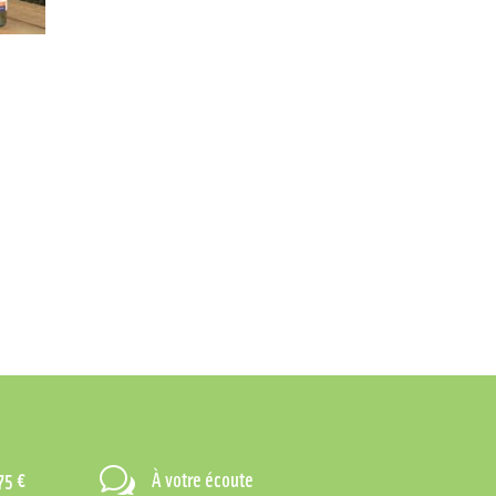
w
75 €
À votre écoute