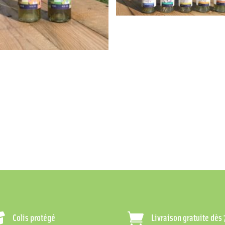


Colis protégé
Livraison gratuite dès 